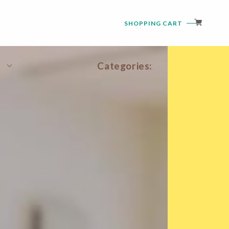
SHOPPING CART
Categories:
Standard Series
Starlight Series
銀箔入 Series
微睡み Series
金箔入 Series
Dichroic Series
玻璃の花びら
KONOMI
玻璃の花冠