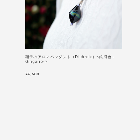
硝子のアロマペンダント（Dichroic）<銀河色 -
Gingairo->
¥6,600