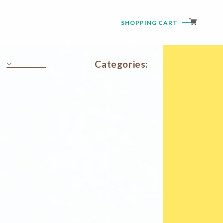
SHOPPING CART
Categories:
Standard Series
Starlight Series
銀箔入 Series
微睡み Series
金箔入 Series
Dichroic Series
玻璃の花びら
KONOMI
玻璃の花冠