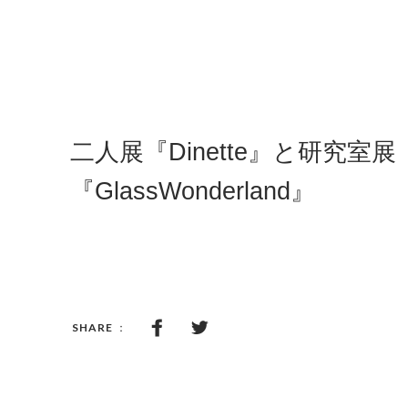
二人展『Dinette』と研究室展
『GlassWonderland』