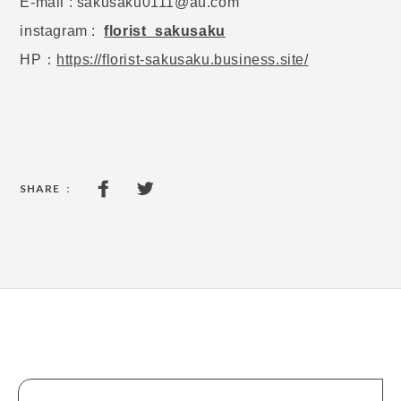
E-mail :
sakusaku0111@au.com
instagram :
florist_sakusaku
HP：
https://florist-sakusaku.business.site/