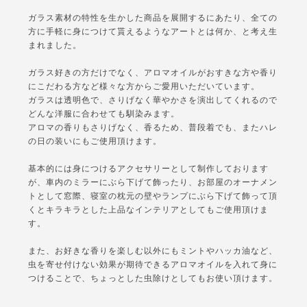
ガラス素材の特性を生かした商品を展開するにあたり、全ての
方に手軽に身につけて貰えるようなアートとは何か、と考え生
まれました。
ガラス好きの方だけでなく、アロマオイルがおすきな方や香り
にこだわる方など様々な方からご愛用いただいています。
ガラスは透明色で、さりげなく華やかさを演出してくれるので
どんな洋服に合わせても馴染みます。
アロマの香りもさりげなく、香るため、普段着でも、またハレ
の日の装いにもご使用頂けます。
基本的には身につけるアクセサリーとして制作しております
が、車内のミラーにぶら下げて飾ったり、お部屋のオーナメン
トとして窓際、寝室の枕元の壁やランプにぶら下げて飾って頂
くとキラキラとした上品なインテリアとしてもご使用頂けま
す。
また、お好きな香りを楽しむ以外にもミントやハッカ油など、
虫を寄せ付けない効果が期待できるアロマオイルを入れて身に
つけることで、ちょっとした虫除けとしてもお使い頂けます。