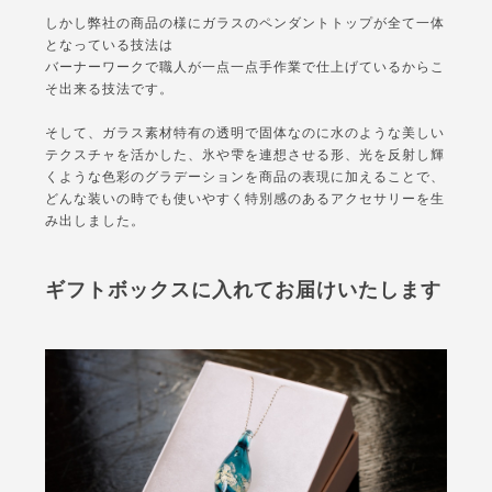
しかし弊社の商品の様にガラスのペンダントトップが全て一体
となっている技法は
バーナーワークで職人が一点一点手作業で仕上げているからこ
そ出来る技法です。
そして、ガラス素材特有の透明で固体なのに水のような美しい
テクスチャを活かした、氷や雫を連想させる形、光を反射し輝
くような色彩のグラデーションを商品の表現に加えることで、
どんな装いの時でも使いやすく特別感のあるアクセサリーを生
み出しました。
ギフトボックスに入れてお届けいたします