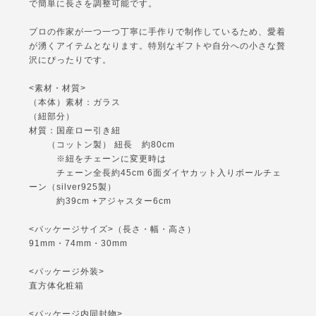
で簡単に長さを調整可能です。
プロの作家が一つ一つ丁寧に手作りで制作しているため、愛着
が湧くアイテムとなります。特別なギフトや自分への小さな贅
沢にぴったりです。
<素材・材質>
（本体）素材：ガラス
（紐部分）
材質：国産ロー引き紐
（コットン製） 紐長 約80cm
※紐をチェーンに変更時は
チェーン全長約45cm 6面ダイヤカット入りボールチェ
ーン（silver925製）
約39cm +アジャスター6cm
<パッケージサイズ>（長さ・幅・高さ）
91mm・74mm・30mm
<パッケージ外装>
直方体化粧箱
<パッケージ内同封物>